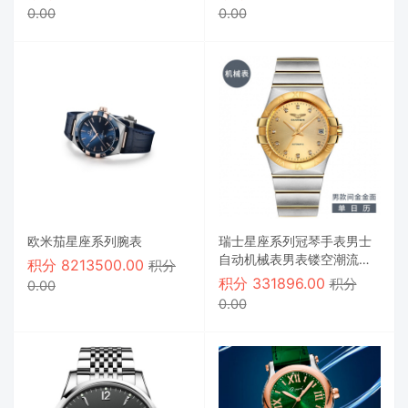
0.00
0.00
欧米茄星座系列腕表
瑞士星座系列冠琴手表男士
自动机械表男表镂空潮流夜
积分
8213500.00
积分
光防水男腕表
积分
331896.00
积分
0.00
0.00