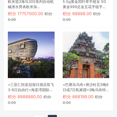
欧米茄3海马300系列自动机
5.5g黄金四叶草手链女 5G
械潜水男表欧米加
黄金999足金五花手链手镯
210.22.42.20.01.001.
幸运草
积分
17757000.00
积分
68888.00
积分
积分
0.00
0.00
<三亚仁恒皇冠假日酒店双飞
<巴厘岛乌布+努沙杜瓦5晚6
3-8日自由行>海棠湾国际品
日或7日私家团>2晚乌布特
牌一线海景酒店
色度假村+3晚海边五星
积分
8888880.00
积分
668199.00
积分
积分
0.00
0.00