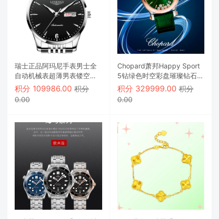
瑞士正品阿玛尼手表男士全
Chopard萧邦Happy Sport
自动机械表超薄男表镂空防
5钻绿色时空彩盘璀璨钻石石
水夜光腕表
英女士手表
积分
109986.00
积分
329999.00
积分
积分
0.00
0.00