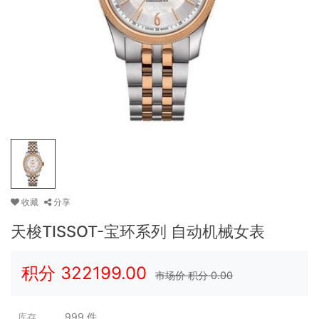
收藏
分享
天梭TISSOT-宝环系列 自动机械女表
积分
322199.00
市场价 积分
0.00
999
件
库存