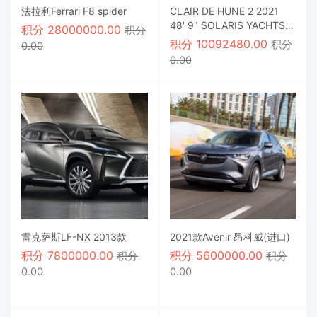
法拉利Ferrari F8 spider
CLAIR DE HUNE 2 2021
48' 9" SOLARIS YACHTS
积分
28000000.00
积分
机动游艇
积分
10092480.00
积分
0.00
0.00
雷克萨斯LF-NX 2013款
2021款Avenir 昂科威(进口)
积分
7800000.00
积分
5600000.00
积分
积分
0.00
0.00