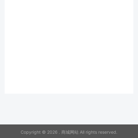
Copyright © 2026 . 商城网站 All rights reserved.