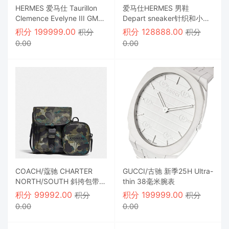
HERMES 爱马仕 Taurillon
爱马仕HERMES 男鞋
Clemence Evelyne III GM
Depart sneaker针织和小牛
蓝色牛仔裤
皮运动鞋，浅色鞋底打造现
积分
199999.00
积分
128888.00
积分
积分
代运动外观
0.00
0.00
COACH/蔻驰 CHARTER
GUCCI/古驰 新季25H Ultra-
NORTH/SOUTH 斜挎包带迷
thin 38毫米腕表
彩印花混合袋
积分
99992.00
积分
199999.00
积分
积分
0.00
0.00