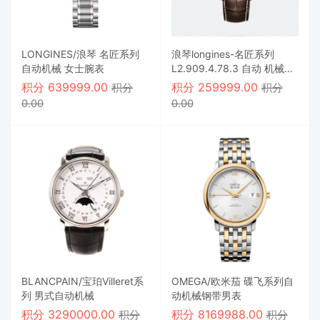
LONGINES/浪琴 名匠系列
浪琴longines-名匠系列
自动机械 女士腕表
L2.909.4.78.3 自动 机械男
表
积分
639999.00
积分
259999.00
积分
积分
0.00
0.00
BLANCPAIN/宝珀Villeret系
OMEGA/欧米茄 碟飞系列自
列 男式自动机械
动机械钢带男表
积分
3290000.00
积分
8169988.00
积分
积分