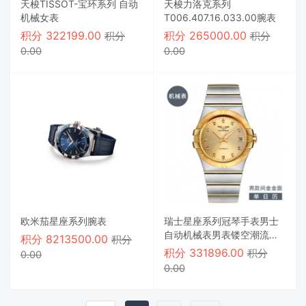
天梭TISSOT-宝环系列 自动
天梭力洛克系列
机械女表
T006.407.16.033.00腕表
积分
322199.00
积分
265000.00
积分
积分
0.00
0.00
欧米茄星座系列腕表
瑞士星座系列冠琴手表男士
自动机械表男表镂空潮流夜
积分
8213500.00
积分
光防水男腕表
积分
331896.00
积分
0.00
0.00