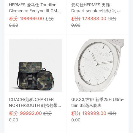
HERMES 爱马仕 Taurillon
爱马仕HERMES 男鞋
Clemence Evelyne III GM
Depart sneaker针织和小牛
蓝色牛仔裤
皮运动鞋，浅色鞋底打造现
积分
199999.00
积分
128888.00
积分
积分
代运动外观
0.00
0.00
COACH/蔻驰 CHARTER
GUCCI/古驰 新季25H Ultra-
NORTH/SOUTH 斜挎包带迷
thin 38毫米腕表
彩印花混合袋
积分
99992.00
积分
199999.00
积分
积分
0.00
0.00