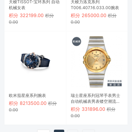
天梭TISSOT-宝环系列 自动
天梭力洛克系列
机械女表
T006.407.16.033.00腕表
积分
322199.00
积分
265000.00
积分
积分
0.00
0.00
欧米茄星座系列腕表
瑞士星座系列冠琴手表男士
自动机械表男表镂空潮流夜
积分
8213500.00
积分
光防水男腕表
积分
331896.00
积分
0.00
0.00