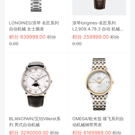
LONGINES/浪琴 名匠系列
浪琴longines-名匠系列
自动机械 女士腕表
L2.909.4.78.3 自动 机械男
表
积分
639999.00
积分
259999.00
积分
积分
0.00
0.00
BLANCPAIN/宝珀Villeret系
OMEGA/欧米茄 碟飞系列自
列 男式自动机械
动机械钢带男表
积分
3290000.00
积分
8169988.00
积分
积分