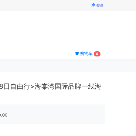
登录
购物车
0
-8日自由行>海棠湾国际品牌一线海
0.00