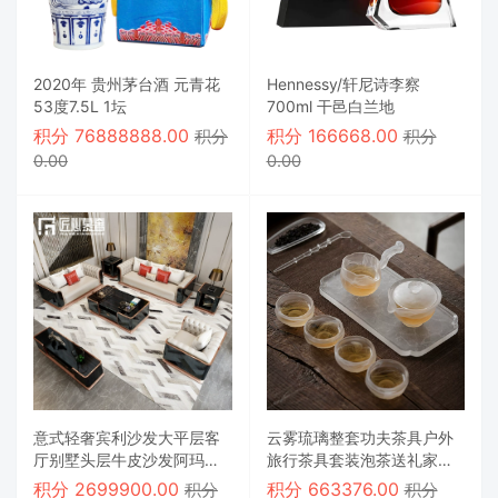
2020年 贵州茅台酒 元青花
Hennessy/轩尼诗李察
53度7.5L 1坛
700ml 干邑白兰地
积分
76888888.00
积分
166668.00
积分
积分
0.00
0.00
意式轻奢宾利沙发大平层客
云雾琉璃整套功夫茶具户外
厅别墅头层牛皮沙发阿玛尼
旅行茶具套装泡茶送礼家用
同款真皮沙发
车载定制
积分
2699900.00
积分
663376.00
积分
积分