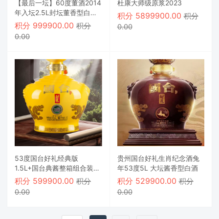
【最后一坛】60度董酒2014
杜康大师级原浆2023
年入坛2.5L封坛董香型白酒
积分
5899900.00
积分
纯粮食老酒
积分
999900.00
积分
0.00
0.00
53度国台好礼经典版
贵州国台好礼生肖纪念酒兔
1.5L+国台典酱整箱组合装
年53度5L 大坛酱香型白酒
白酒500ml*6
积分
599900.00
积分
529900.00
积分
积分
0.00
0.00