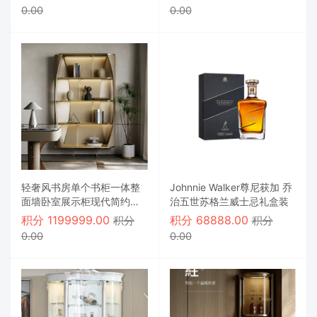
0.00
0.00
轻奢风书房单个书柜一体整
Johnnie Walker尊尼获加 乔
面墙卧室展示柜现代简约老
治五世苏格兰威士忌礼盒装
板办公室书柜【【Doris】2
积分
1199999.00
积分
68888.00
积分
积分
米高书柜】
0.00
0.00