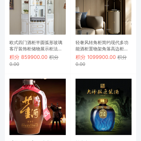
欧式四门酒柜半圆弧形玻璃
轻奢风转角柜简约现代多功
客厅装饰柜储物展示柜法式
能酒柜置物架角落高边柜拐
餐边柜红酒柜
角岩板展示柜
积分
859900.00
积分
1099900.00
积分
积分
0.00
0.00