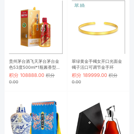
贵州茅台酒飞天茅台茅台金
翠绿黄金手镯女开口光面金
色53度500ml*1瓶酱香型白
镯子活口可调节金手环
酒歌德酒水
积分
108888.00
积分
189999.00
积分
积分
0.00
0.00