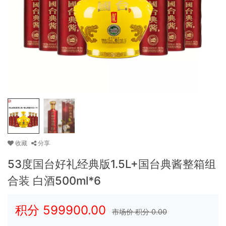
收藏
分享
53度国台好礼经典版1.5L+国台典酱整箱组
合装 白酒500ml*6
积分
599900.00
市场价 积分
0.00