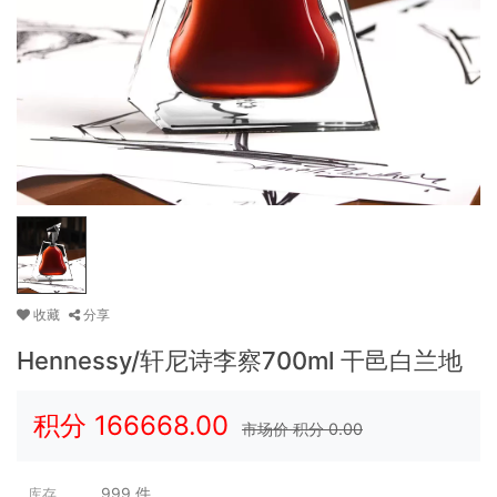
收藏
分享
Hennessy/轩尼诗李察700ml 干邑白兰地
积分
166668.00
市场价 积分
0.00
999
件
库存