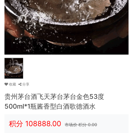
收藏
分享
贵州茅台酒飞天茅台茅台金色53度
500ml*1瓶酱香型白酒歌德酒水
积分
108888.00
市场价 积分
0.00