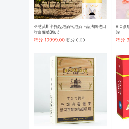
圣芝莫斯卡托起泡酒气泡酒正品法国进口
RIO微
甜白葡萄酒6支
罐
积分
10999.00
积分
积分 0.00