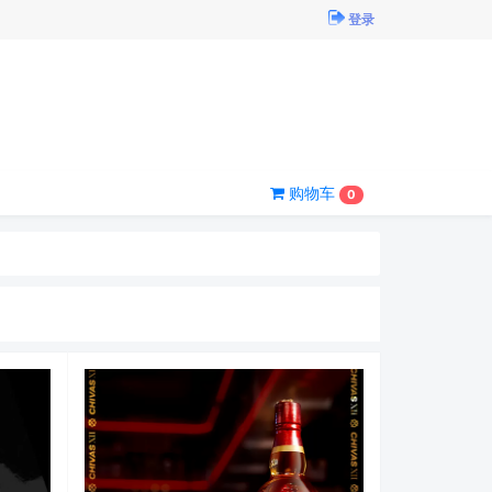
登录
购物车
0