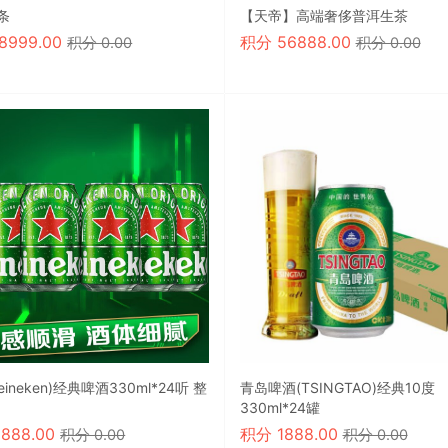
条
【天帝】高端奢侈普洱生茶
18999.00
积分
56888.00
积分 0.00
积分 0.00
eineken)经典啤酒330ml*24听 整
青岛啤酒(TSINGTAO)经典10度
330ml*24罐
2888.00
积分
1888.00
积分 0.00
积分 0.00