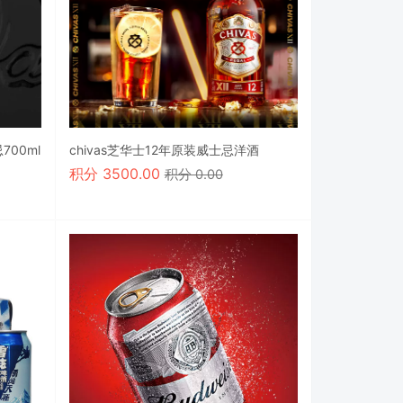
700ml
chivas芝华士12年原装威士忌洋酒
积分
3500.00
积分 0.00