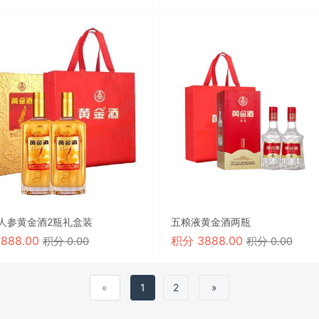
人参黄金酒2瓶礼盒装
五粮液黄金酒两瓶
5888.00
积分
3888.00
积分 0.00
积分 0.00
«
1
2
»