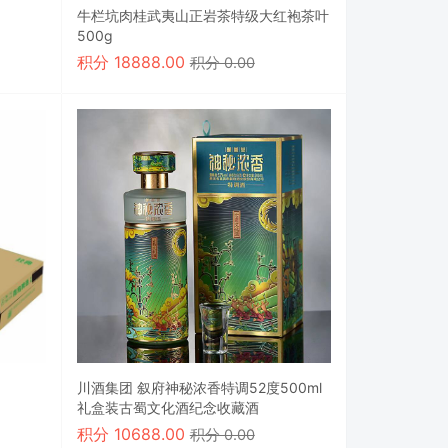
牛栏坑肉桂武夷山正岩茶特级大红袍茶叶
500g
积分
18888.00
积分 0.00
川酒集团 叙府神秘浓香特调52度500ml
礼盒装古蜀文化酒纪念收藏酒
积分
10688.00
积分 0.00