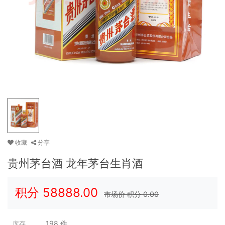
收藏
分享
贵州茅台酒 龙年茅台生肖酒
积分
58888.00
市场价 积分
0.00
198
件
库存