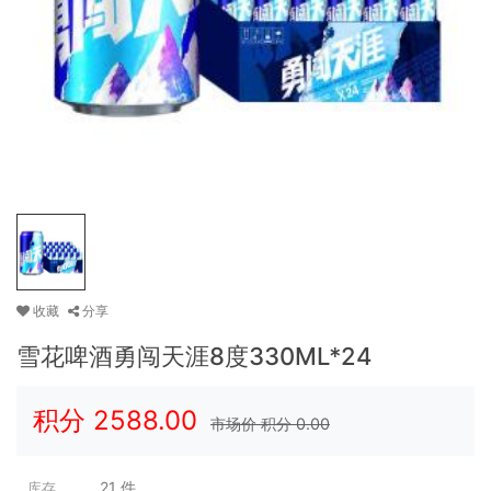
收藏
分享
雪花啤酒勇闯天涯8度330ML*24
积分
2588.00
市场价 积分
0.00
21
件
库存