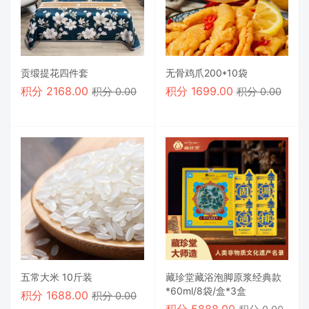
贡缎提花四件套
无骨鸡爪200*10袋
积分
2168.00
积分
1699.00
积分 0.00
积分 0.00
五常大米 10斤装
藏珍堂藏浴泡脚原浆经典款
*60ml/8袋/盒*3盒
积分
1688.00
积分 0.00