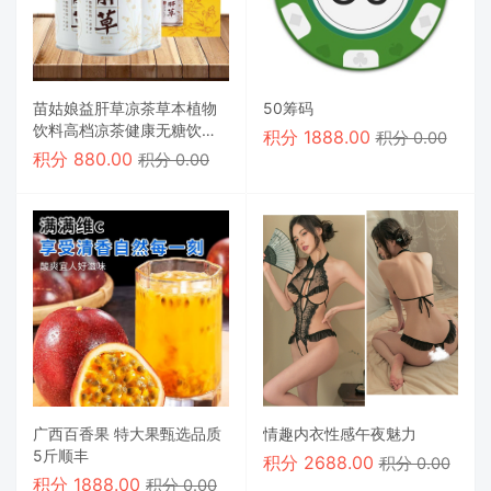
苗姑娘益肝草凉茶草本植物
50筹码
饮料高档凉茶健康无糖饮料0
积分
1888.00
积分 0.00
添加0脂0糖6罐礼盒装
积分
880.00
积分 0.00
广西百香果 特大果甄选品质
情趣内衣性感午夜魅力
5斤顺丰
积分
2688.00
积分 0.00
积分
1888.00
积分 0.00