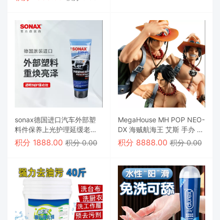
sonax德国进口汽车外部塑
MegaHouse MH POP NEO-
料件保养上光护理延缓老化
DX 海贼航海王 艾斯 手办 再
奔驰宝马
版
积分
1888.00
积分
8888.00
积分 0.00
积分 0.00