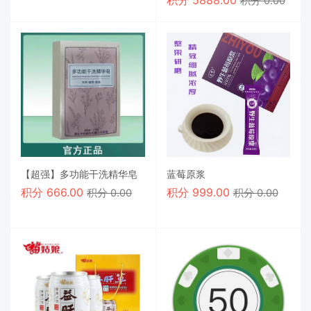
积分
5888.00
积分 0.00
【超强】多功能干洗精华皂
蓝莓原浆
积分
666.00
积分
999.00
积分 0.00
积分 0.00