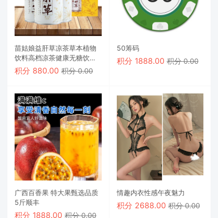
苗姑娘益肝草凉茶草本植物
50筹码
饮料高档凉茶健康无糖饮料0
积分
1888.00
积分 0.00
添加0脂0糖6罐礼盒装
积分
880.00
积分 0.00
广西百香果 特大果甄选品质
情趣内衣性感午夜魅力
5斤顺丰
积分
2688.00
积分 0.00
积分
1888.00
积分 0.00