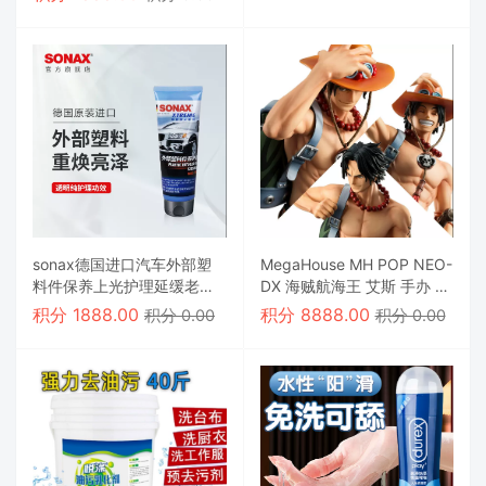
sonax德国进口汽车外部塑
MegaHouse MH POP NEO-
料件保养上光护理延缓老化
DX 海贼航海王 艾斯 手办 再
奔驰宝马
版
积分
1888.00
积分
8888.00
积分 0.00
积分 0.00