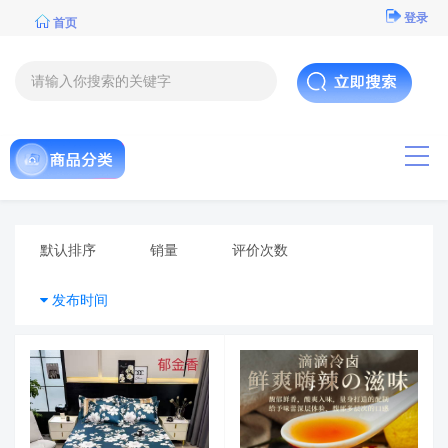
登录
首页
导航
默认排序
销量
评价次数
发布时间