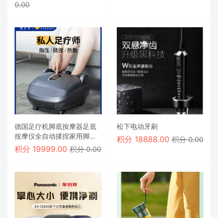
0.00
德国足疗机脚底按摩器足底
松下电动牙刷
按摩仪全自动揉捏家用脚部
积分
18888.00
积分 0.00
按脚神器
积分
19999.00
积分 0.00