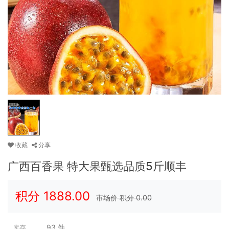
收藏
分享
广西百香果 特大果甄选品质5斤顺丰
积分
1888.00
市场价 积分
0.00
93
件
库存