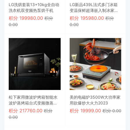
LG洗烘套装13+10kg全自动
LG新品439L法式多门冰箱
洗衣机双变频热泵烘干机
变温保鲜超薄嵌入制冰家用
电冰箱
积分
199980.00
积分
195980.00
积分
积分
0.00
0.00
松下家用微波炉烤箱智能水
美的电磁炉3500W大功率家
波炉蒸烤箱台式变频微蒸烤
用款爆炒大火力2023
一体机
积分
217760.00
积分
19999.00
积分
积分 0.00
0.00