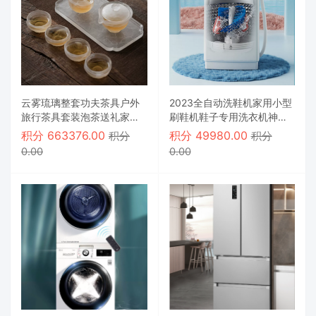
云雾琉璃整套功夫茶具户外
2023全自动洗鞋机家用小型
旅行茶具套装泡茶送礼家用
刷鞋机鞋子专用洗衣机神器
车载定制
袜子洗脱一体
积分
663376.00
积分
49980.00
积分
积分
0.00
0.00