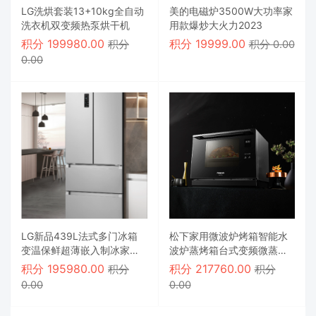
LG洗烘套装13+10kg全自动
美的电磁炉3500W大功率家
洗衣机双变频热泵烘干机
用款爆炒大火力2023
积分
199980.00
积分
19999.00
积分
积分 0.00
0.00
LG新品439L法式多门冰箱
松下家用微波炉烤箱智能水
变温保鲜超薄嵌入制冰家用
波炉蒸烤箱台式变频微蒸烤
电冰箱
一体机
积分
195980.00
积分
217760.00
积分
积分
0.00
0.00