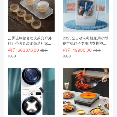
云雾琉璃整套功夫茶具户外
2023全自动洗鞋机家用小型
旅行茶具套装泡茶送礼家用
刷鞋机鞋子专用洗衣机神器
车载定制
袜子洗脱一体
积分
663376.00
积分
49980.00
积分
积分
0.00
0.00