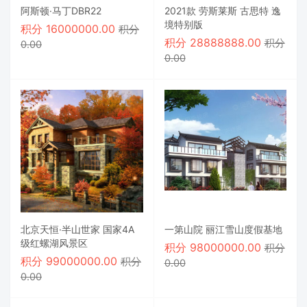
阿斯顿·马丁DBR22
2021款 劳斯莱斯 古思特 逸
境特别版
积分
16000000.00
积分
积分
28888888.00
积分
0.00
0.00
北京天恒·半山世家 国家4A
一第山院 丽江雪山度假基地
级红螺湖风景区
积分
98000000.00
积分
积分
99000000.00
积分
0.00
0.00