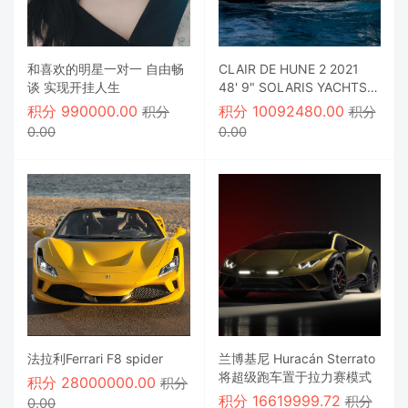
和喜欢的明星一对一 自由畅
CLAIR DE HUNE 2 2021
谈 实现开挂人生
48' 9" SOLARIS YACHTS
机动游艇
积分
990000.00
积分
10092480.00
积分
积分
0.00
0.00
法拉利Ferrari F8 spider
兰博基尼 Huracán Sterrato
将超级跑车置于拉力赛模式
积分
28000000.00
积分
积分
16619999.72
积分
0.00