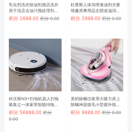
乳化剂洗衣除油剂酒店洗衣
杜蕾斯人体润滑液油剂夫妻
房干洗店去油污预处理剂油
情趣房事用品女阴道滋润私
污乳
处爽滑免洗xe
积分
2688.00
积分
2999.00
积分 0.00
积分 0.00
科沃斯N9+扫地机器人扫拖
美的除螨仪家用大吸力床上
吸集尘一体家用智能t9拖洗
除螨神器猫毛小型紫外线杀
x1omni官翻机
菌机吸尘器
积分
56888.00
积分
9888.00
积分
积分 0.00
0.00