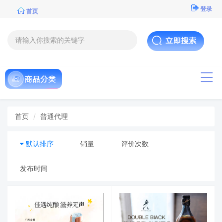
登录
首页
导航
首页
普通代理
默认排序
销量
评价次数
发布时间