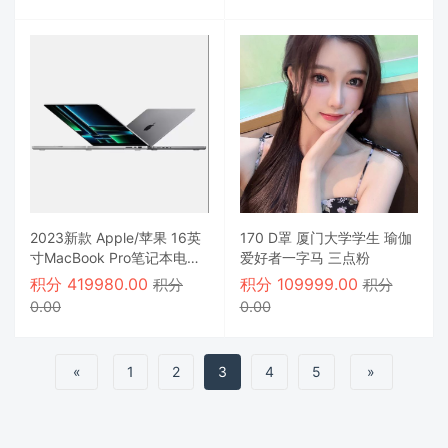
2023新款 Apple/苹果 16英
170 D罩 厦门大学学生 瑜伽
寸MacBook Pro笔记本电脑
爱好者一字马 三点粉
M2 Pro/Max芯片专业设计剪
积分
419980.00
积分
109999.00
积分
积分
辑商务本
0.00
0.00
«
1
2
3
4
5
»