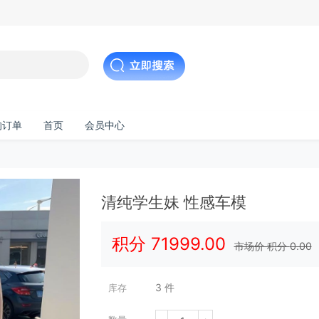
的订单
首页
会员中心
清纯学生妹 性感车模
积分
71999.00
市场价 积分
0.00
3
件
库存