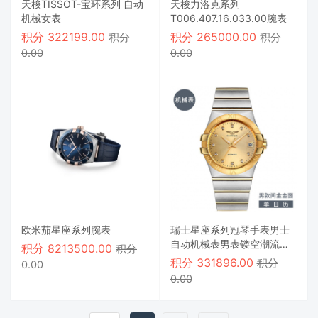
天梭TISSOT-宝环系列 自动
天梭力洛克系列
机械女表
T006.407.16.033.00腕表
积分
322199.00
积分
265000.00
积分
积分
0.00
0.00
欧米茄星座系列腕表
瑞士星座系列冠琴手表男士
自动机械表男表镂空潮流夜
积分
8213500.00
积分
光防水男腕表
积分
331896.00
积分
0.00
0.00