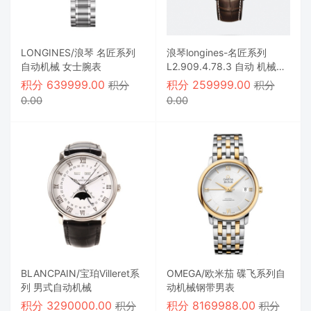
LONGINES/浪琴 名匠系列
浪琴longines-名匠系列
自动机械 女士腕表
L2.909.4.78.3 自动 机械男
表
积分
639999.00
积分
259999.00
积分
积分
0.00
0.00
BLANCPAIN/宝珀Villeret系
OMEGA/欧米茄 碟飞系列自
列 男式自动机械
动机械钢带男表
积分
3290000.00
积分
8169988.00
积分
积分