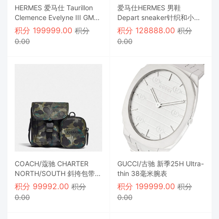
HERMES 爱马仕 Taurillon
爱马仕HERMES 男鞋
Clemence Evelyne III GM
Depart sneaker针织和小牛
蓝色牛仔裤
皮运动鞋，浅色鞋底打造现
积分
199999.00
积分
128888.00
积分
积分
代运动外观
0.00
0.00
COACH/蔻驰 CHARTER
GUCCI/古驰 新季25H Ultra-
NORTH/SOUTH 斜挎包带迷
thin 38毫米腕表
彩印花混合袋
积分
99992.00
积分
199999.00
积分
积分
0.00
0.00