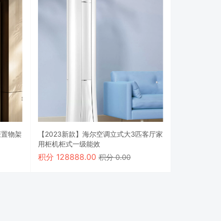
柜置物架
【2023新款】海尔空调立式大3匹客厅家
用柜机柜式一级能效
积分
128888.00
积分 0.00