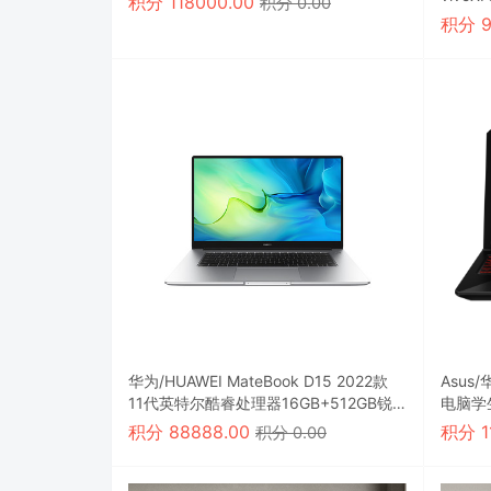
积分
118000.00
积分 0.00
积分
华为/HUAWEI MateBook D15 2022款
Asus
11代英特尔酷睿处理器16GB+512GB锐
电脑学
炬显卡笔记本电脑护眼屏
积分
88888.00
积分
积分 0.00