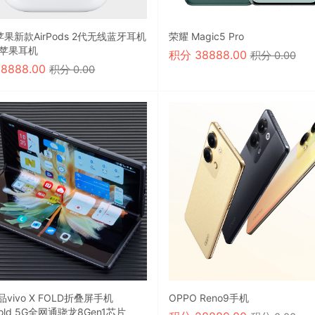
e苹果新款AirPods 2代无线蓝牙耳机
荣耀 Magic5 Pro
ne苹果耳机
积分
38888.00
积分 0.00
28888.00
积分 0.00
vivo X FOLD折叠屏手机
OPPO Reno9手机
XFold 5G全网通骁龙8Gen1芯片