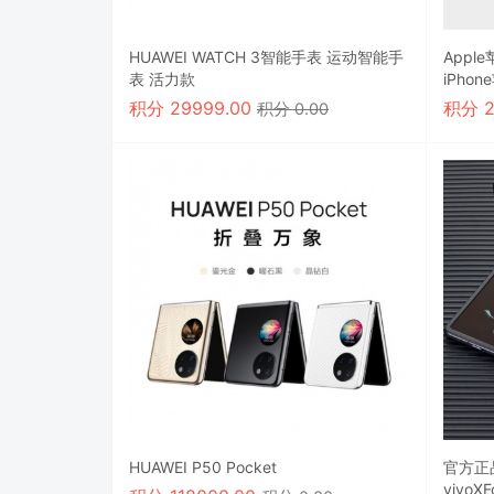
HUAWEI WATCH 3智能手表 运动智能手
Appl
表 活力款
iPho
积分
29999.00
积分
积分 0.00
HUAWEI P50 Pocket
官方正品
vivo