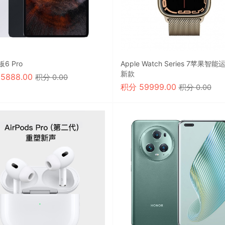
6 Pro
Apple Watch Series 7苹果智
新款
55888.00
积分 0.00
积分
59999.00
积分 0.00