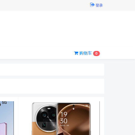
登录
购物车
0