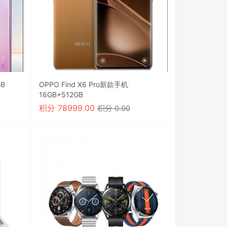
GB
OPPO Find X6 Pro新款手机
16GB+512GB
积分
78999.00
积分 0.00