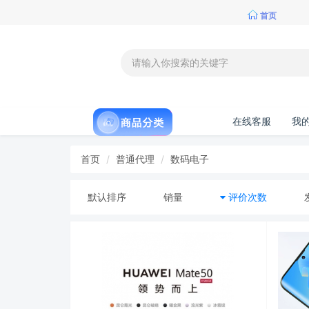
首页
在线客服
我
首页
普通代理
数码电子
默认排序
销量
评价次数