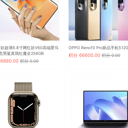
新款超薄6.8寸网红款V60高端爱马
OPPO Reno10 Pro新品手机512
竞黑鲨真我红魔全256GB
积分
66600.00
积分 0.00
36880.00
积分 0.00