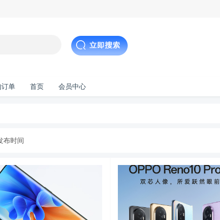
的订单
首页
会员中心
发布时间