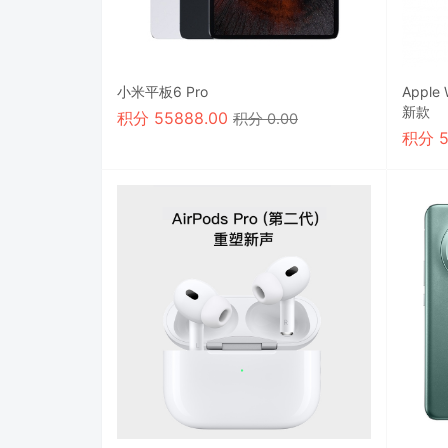
小米平板6 Pro
Apple
新款
积分
55888.00
积分 0.00
积分