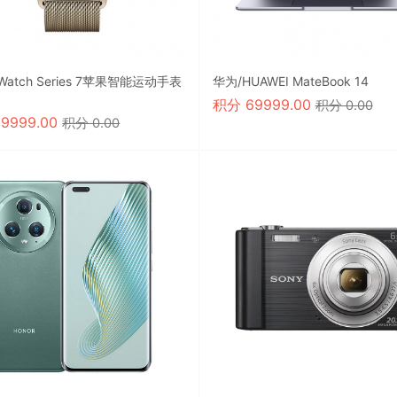
 Watch Series 7苹果智能运动手表
华为/HUAWEI MateBook 14
积分
69999.00
积分 0.00
59999.00
积分 0.00