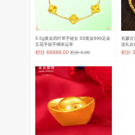
5.5g黄金四叶草手链女 5G黄金999足金
名媛古
五花手链手镯幸运草
送礼自
积分
68888.00
积分
积分 0.00