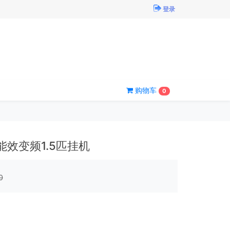
登录
购物车
0
能效变频1.5匹挂机
0