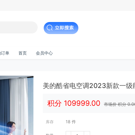
的订单
首页
会员中心
美的酷省电空调2023新款一级
积分
109999.00
市场价 积分
0.0
18
件
库存